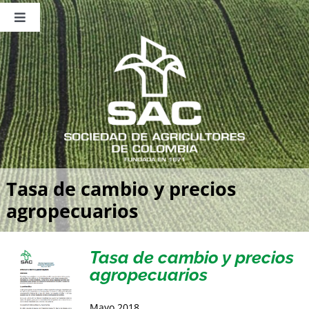
Saltar
al
Toggle
contenido
Navigation
Nosotros
Publicaciones
Sala de Prensa
Eventos
Tasa de cambio y precios
agropecuarios
Tasa de cambio y precios
agropecuarios
Mayo 2018