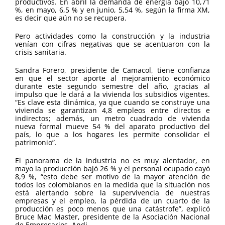
productivos. En abril la demanda de energía bajó 10,71
%, en mayo, 6,5 % y en junio, 5,54 %, según la firma XM,
es decir que aún no se recupera.
Pero actividades como la construcción y la industria
venían con cifras negativas que se acentuaron con la
crisis sanitaria.
Sandra Forero, presidente de Camacol, tiene confianza
en que el sector aporte al mejoramiento económico
durante este segundo semestre del año, gracias al
impulso que le dará a la vivienda los subsidios vigentes.
“Es clave esta dinámica, ya que cuando se construye una
vivienda se garantizan 4,8 empleos entre directos e
indirectos; además, un metro cuadrado de vivienda
nueva formal mueve 54 % del aparato productivo del
país, lo que a los hogares les permite consolidar el
patrimonio”.
El panorama de la industria no es muy alentador, en
mayo la producción bajó 26 % y el personal ocupado cayó
8,9 %, “esto debe ser motivo de la mayor atención de
todos los colombianos en la medida que la situación nos
está alertando sobre la supervivencia de nuestras
empresas y el empleo, la pérdida de un cuarto de la
producción es poco menos que una catástrofe”, explicó
Bruce Mac Master, presidente de la Asociación Nacional
de Empresarios, Andi.