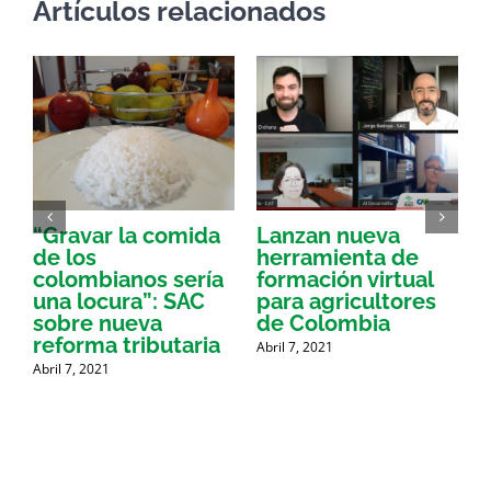
Artículos relacionados
“Gravar la comida
Lanzan nueva
a
de los
herramienta de
p
colombianos sería
formación virtual
una locura”: SAC
para agricultores
sobre nueva
de Colombia
P
reforma tributaria
Abril 7, 2021
Abril 7, 2021
A