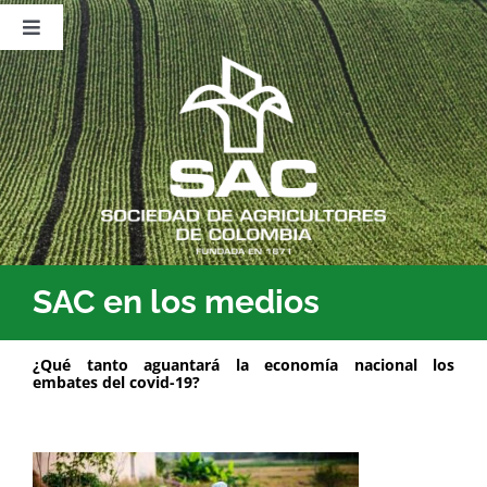
Saltar
al
Toggle
contenido
Navigation
Nosotros
Publicaciones
Sala de Prensa
Eventos
SAC en los medios
¿Qué tanto aguantará la economía nacional los
embates del covid-19?