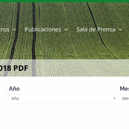
tros
Publicaciones
Sala de Prensa
018 PDF
Año
Mes
Año
Mes