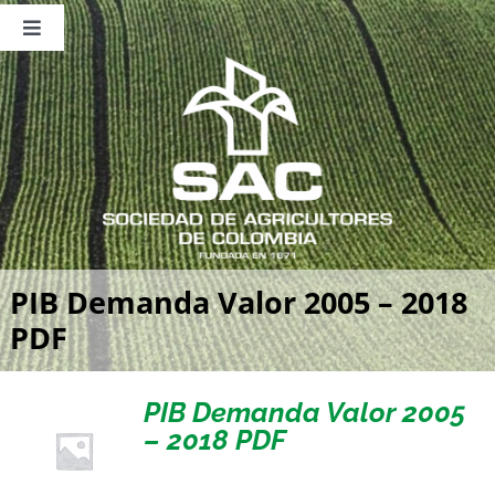
Saltar
al
Toggle
contenido
Navigation
Nosotros
Publicaciones
Sala de Prensa
Eventos
PIB Demanda Valor 2005 – 2018
PDF
PIB Demanda Valor 2005
– 2018 PDF