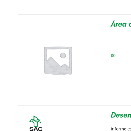
Área 
$
0
Desem
Informe e