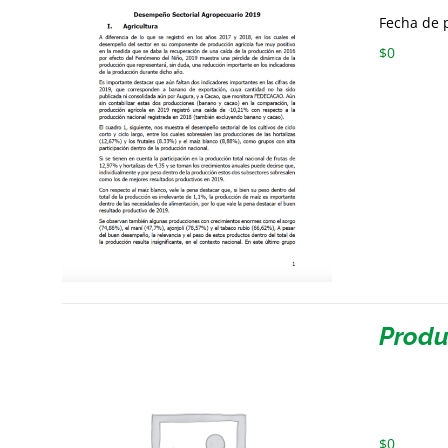
Fecha de p
$
0
Produ
$
0