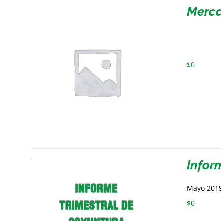
Merca
$
0
Infor
Mayo 201
$
0