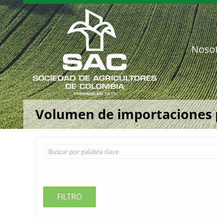
Saltar
al
contenido
Noso
Volumen de importaciones p
FILTRO