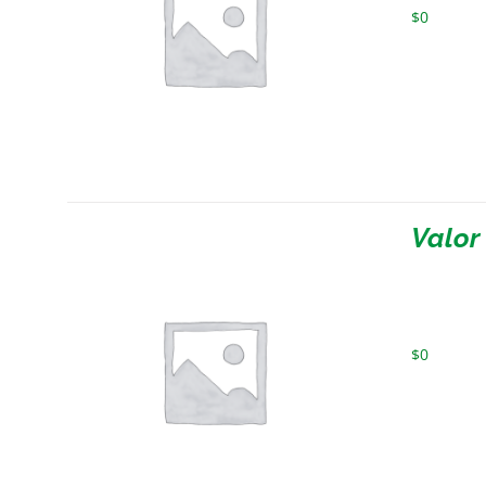
$
0
Valor
$
0