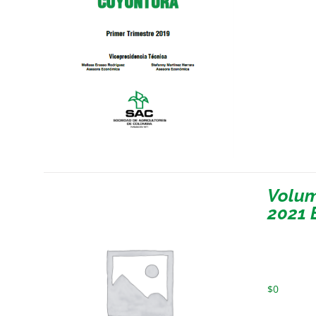
Volum
2021 
$
0