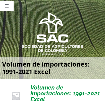
Saltar
al
Toggle
contenido
Navigation
Nosotros
Publicaciones
Sala de Prensa
Eventos
Volumen de importaciones:
1991-2021 Excel
Volumen de
importaciones: 1991-2021
Excel