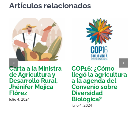
Artículos relacionados
Carta a la Ministra
COP16: ¿Cómo
de Agricultura y
llegó la agricultura
Desarrollo Rural,
a la agenda del
s
Jhénifer Mojica
Convenio sobre
y
Flórez
Diversidad
J
Biológica?
Julio 4, 2024
Julio 4, 2024