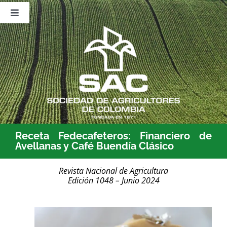
Saltar
al
Toggle
contenido
Navigation
Nosotros
Publicaciones
Sala de Prensa
Eventos
Receta Fedecafeteros: Financiero de
Avellanas y Café Buendía Clásico
Revista Nacional de Agricultura
Edición 1048 – Junio 2024