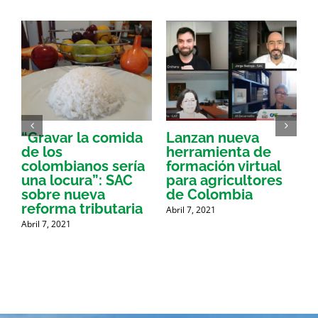
“Gravar la comida
Lanzan nueva
a
de los
herramienta de
p
colombianos sería
formación virtual
una locura”: SAC
para agricultores
sobre nueva
de Colombia
P
reforma tributaria
Abril 7, 2021
Abril 7, 2021
A