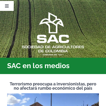
Saltar
al
Toggle
contenido
Navigation
Nosotros
Publicaciones
Sala de Prensa
Eventos
SAC en los medios
Terrorismo preocupa a inversionistas, pero
no afectará rumbo económico del país