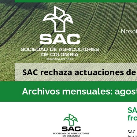
Saltar
al
contenido
Noso
SAC rechaza actuaciones de
Archivos mensuales:
agos
SA
fr
SAC 
Agri