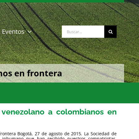
Buscar:
Eventos
nos en frontera
 venezolano a colombianos en
rontera Bogotá, 27 de agosto de 2015. La Sociedad de
o inhumano que han recibido nuestros compatriotas,