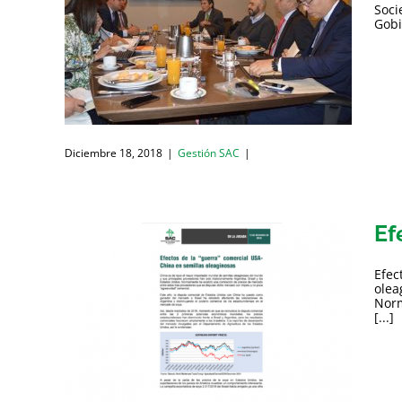
Soci
Gobi
Diciembre 18, 2018
|
Gestión SAC
|
Ef
Efec
olea
Norm
[...]