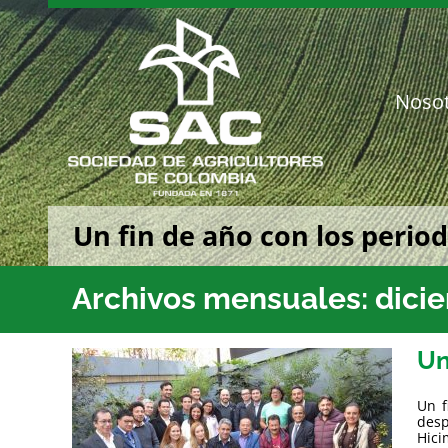
Saltar
al
contenido
Noso
Un fin de año con los perio
Archivos mensuales:
dici
Un
Un f
desp
Hici