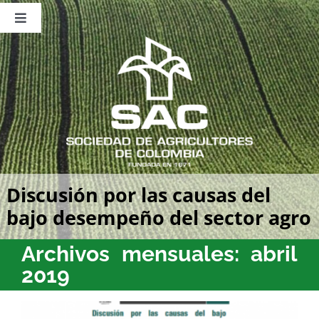
Saltar
al
Toggle
contenido
Navigation
Nosotros
Publicaciones
Sala de Prensa
Eventos
Discusión por las causas del
bajo desempeño del sector agro
Archivos mensuales:
abril
2019