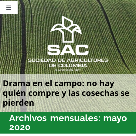
Saltar
al
Toggle
contenido
Navigation
Nosotros
Publicaciones
Sala de Prensa
Eventos
Drama en el campo: no hay
quién compre y las cosechas se
pierden
Archivos mensuales:
mayo
2020