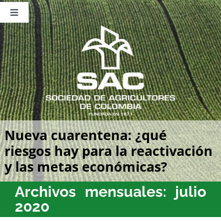
Saltar
al
Toggle
contenido
Navigation
Nosotros
Publicaciones
Sala de Prensa
Eventos
Nueva cuarentena: ¿qué
riesgos hay para la reactivación
y las metas económicas?
Archivos mensuales:
julio
2020