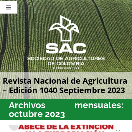
Saltar
al
Toggle
contenido
Navigation
Nosotros
Publicaciones
Sala de Prensa
Eventos
Revista Nacional de Agricultura
– Edición 1040 Septiembre 2023
Archivos mensuales:
octubre 2023