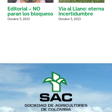
l
Editorial – NO
Vía al Llano: eterna
paran los bloqueos
incertidumbre
G
Octubre 5, 2023
Octubre 5, 2023
1
M
A
O