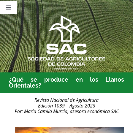
Saltar
al
Toggle
contenido
Navigation
Nosotros
Publicaciones
Sala de Prensa
Eventos
¿Qué se produce en los Llanos
Orientales?
Revista Nacional de Agricultura
Edición 1039 – Agosto 2023
Por: María Camila Murcia, asesora económica SAC