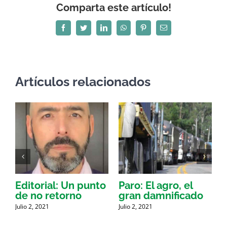
Comparta este artículo!
Facebook
Twitter
LinkedIn
WhatsApp
Pinterest
Correo
electrónico
Artículos relacionados
Editorial: Un punto
Paro: El agro, el
de no retorno
gran damnificado
Julio 2, 2021
Julio 2, 2021
n
a