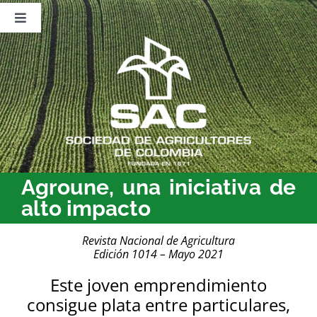
Saltar
al
Toggle
contenido
Navigation
Nosotros
Publicaciones
Sala de Prensa
Eventos
Agroune, una iniciativa de
alto impacto
Revista Nacional de Agricultura
Edición 1014 – Mayo 2021
Este joven emprendimiento
consigue plata entre particulares,