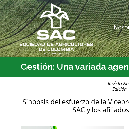
Saltar
al
contenido
Noso
Gestión: Una variada agen
Revista Na
Edición
Sinopsis del esfuerzo de la Vicep
SAC y los afiliado