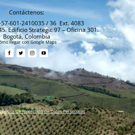
Contáctenos:
+57-601-2410035 / 36 Ext. 4083
45. Edificio Strategic 97 – Oficina 301.
Bogotá, Colombia
ómo llegar con Google Maps
Política de Protección de Datos Personales