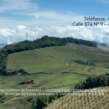
Teléfonos: 
Calle 97a N° 9 – 
C
Agricultores de Colombia |
Términos y condiciones del sitio web
|
Todos los derechos reservados | Desarrollado por
PLATCOM