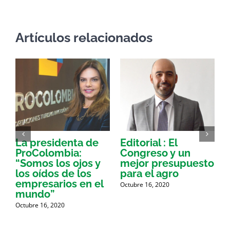
Artículos relacionados
La presidenta de
Editorial : El
G
ProColombia:
Congreso y un
“Somos los ojos y
mejor presupuesto
los oídos de los
para el agro
O
empresarios en el
Octubre 16, 2020
mundo”
Octubre 16, 2020