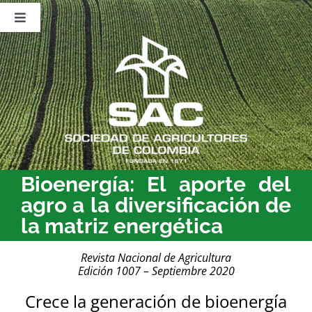
Saltar
al
Toggle
contenido
Navigation
Nosotros
Publicaciones
Sala de Prensa
Eventos
Bioenergía: El aporte del
agro a la diversificación de
la matriz energética
Revista Nacional de Agricultura
Edición 1007 – Septiembre 2020
Crece la generación de bioenergía