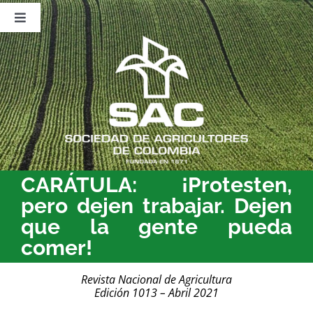
Saltar
al
Toggle
contenido
Navigation
Nosotros
Publicaciones
Sala de Prensa
Eventos
CARÁTULA: ¡Protesten,
pero dejen trabajar. Dejen
que la gente pueda
comer!
Revista Nacional de Agricultura
Edición 1013 – Abril 2021