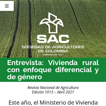
Saltar
al
Toggle
contenido
Navigation
Nosotros
Publicaciones
Sala de Prensa
Eventos
Entrevista: Vivienda rural
con enfoque diferencial y
de género
Revista Nacional de Agricultura
Edición 1013 – Abril 2021
Este año, el Ministerio de Vivienda