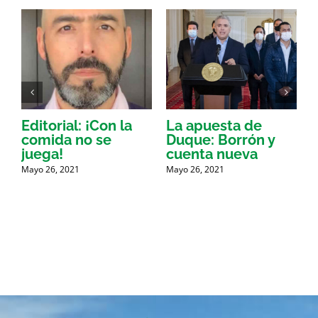
Editorial: ¡Con la
La apuesta de
comida no se
Duque: Borrón y
L
r
juega!
cuenta nueva
M
Mayo 26, 2021
Mayo 26, 2021