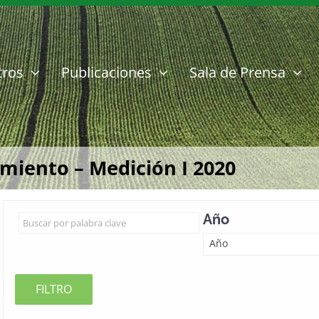
tros
Publicaciones
Sala de Prensa
miento – Medición I 2020
Año
Año
FILTRO