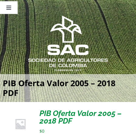
Saltar
al
Toggle
contenido
Navigation
Nosotros
Publicaciones
Sala de Prensa
Eventos
PIB Oferta Valor 2005 – 2018
PDF
PIB Oferta Valor 2005 –
2018 PDF
$
0