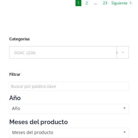
1
2
…
23
Siguiente
Categorías

SISAC (226)
×
Filtrar
Año
Año
Meses del producto
Meses del producto