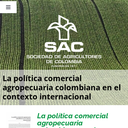
Saltar
al
Toggle
contenido
Navigation
Nosotros
Publicaciones
Sala de Prensa
Eventos
La política comercial
agropecuaria colombiana en el
contexto internacional
La política comercial
agropecuaria