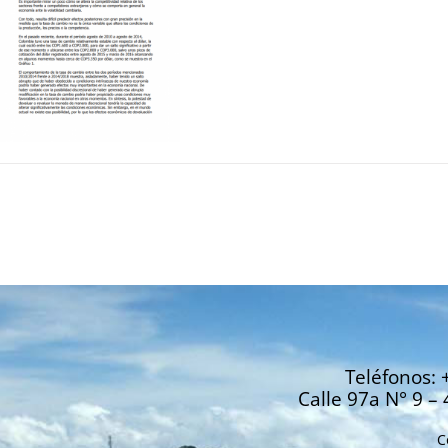
Teléfonos: 
Calle 97a N° 9 – 
C