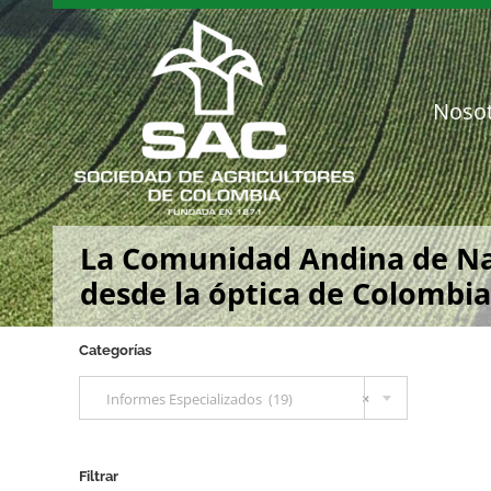
Saltar
al
contenido
Noso
La Comunidad Andina de Nac
desde la óptica de Colombia
Categorías

Informes Especializados (19)
×
Filtrar