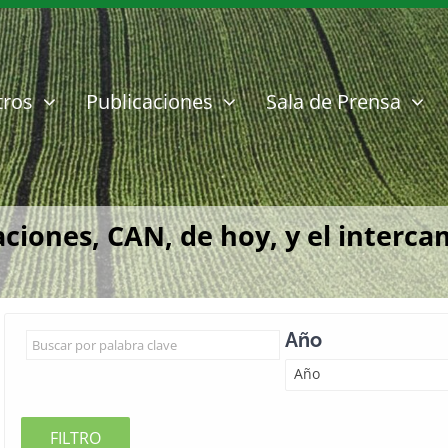
tros
Publicaciones
Sala de Prensa
iones, CAN, de hoy, y el interca
Año
Año
FILTRO