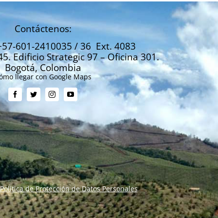
Contáctenos:
+57-601-2410035 / 36 Ext. 4083
45. Edificio Strategic 97 – Oficina 301.
Bogotá, Colombia
ómo llegar con Google Maps
Política de Protección de Datos Personales