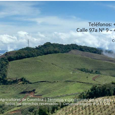
Teléfonos: 
Calle 97a N° 9 – 
C
Agricultores de Colombia |
Términos y condiciones del sitio web
|
Todos los derechos reservados | Desarrollado por
PLATCOM