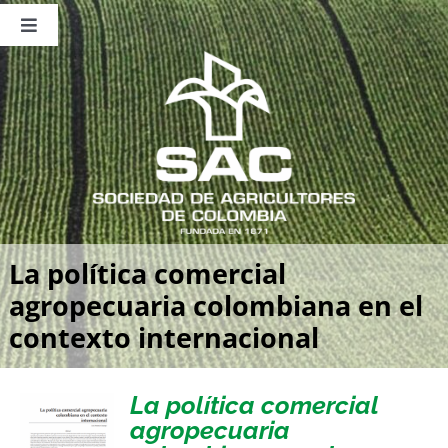
Saltar
al
Toggle
contenido
Navigation
Nosotros
Publicaciones
Sala de Prensa
Eventos
La política comercial
agropecuaria colombiana en el
contexto internacional
La política comercial
agropecuaria