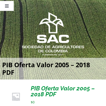
Saltar
al
Toggle
contenido
Navigation
Nosotros
Publicaciones
Sala de Prensa
Eventos
PIB Oferta Valor 2005 – 2018
PDF
PIB Oferta Valor 2005 –
2018 PDF
$
0