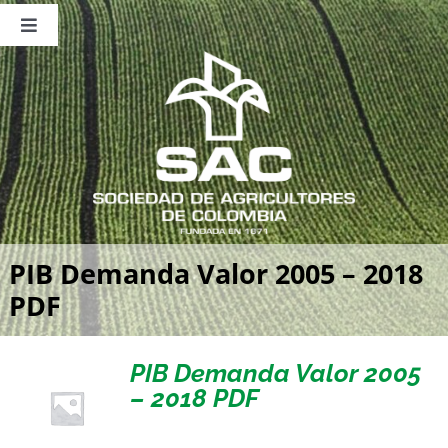
Saltar
al
Toggle
contenido
Navigation
Nosotros
Publicaciones
Sala de Prensa
Eventos
PIB Demanda Valor 2005 – 2018
PDF
PIB Demanda Valor 2005
– 2018 PDF