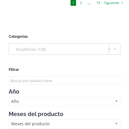
1
2
…
13
Siguiente
Categorías

Estadísticas (128)
×
Filtrar
Año
Año
Meses del producto
Meses del producto