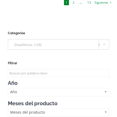
1
2
…
13
Siguiente
Categorías

Estadísticas (128)
×
Filtrar
Año
Año
Meses del producto
Meses del producto