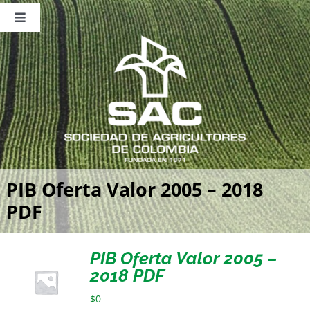
Saltar
al
Toggle
contenido
Navigation
Nosotros
Publicaciones
Sala de Prensa
Eventos
PIB Oferta Valor 2005 – 2018
PDF
PIB Oferta Valor 2005 –
2018 PDF
$
0