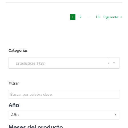
1
2
…
13
Siguiente
Categorías

Estadísticas (128)
×
Filtrar
Año
Año
Meses del producto