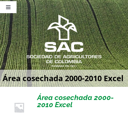
Saltar
al
Toggle
contenido
Navigation
Nosotros
Publicaciones
Sala de Prensa
Eventos
Área cosechada 2000-2010 Excel
Área cosechada 2000-
2010 Excel