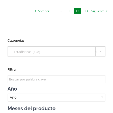
Anterior
1
…
11
12
13
Siguiente
Categorías

Estadísticas (128)
×
Filtrar
Año
Año
Meses del producto