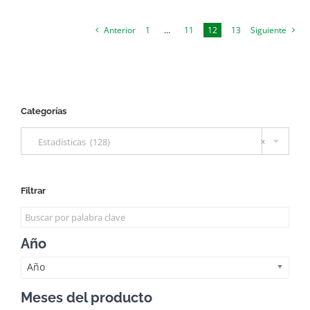
Anterior
1
…
11
12
13
Siguiente
Categorías

Estadísticas (128)
×
Filtrar
Año
Año
Meses del producto