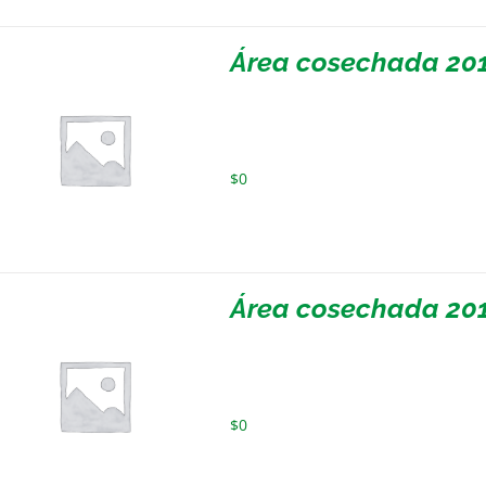
Área cosechada 20
$
0
Área cosechada 201
$
0