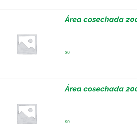
Área cosechada 20
$
0
Área cosechada 200
$
0