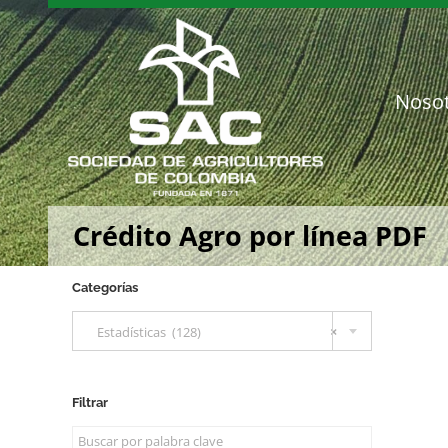
Saltar
al
contenido
Noso
Crédito Agro por línea PDF
Categorías

Estadísticas (128)
×
Filtrar