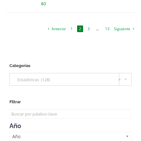
$
0
Anterior
1
2
3
…
13
Siguiente
Categorías

Estadísticas (128)
×
Filtrar
Año
Año