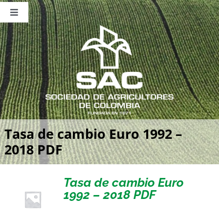
Saltar
al
Toggle
contenido
Navigation
Nosotros
Publicaciones
Sala de Prensa
Eventos
Tasa de cambio Euro 1992 –
2018 PDF
Tasa de cambio Euro
1992 – 2018 PDF