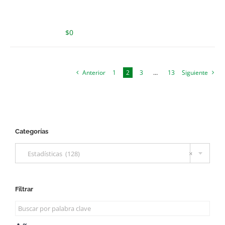
$
0
Anterior
1
2
3
…
13
Siguiente
Categorías

Estadísticas (128)
×
Filtrar