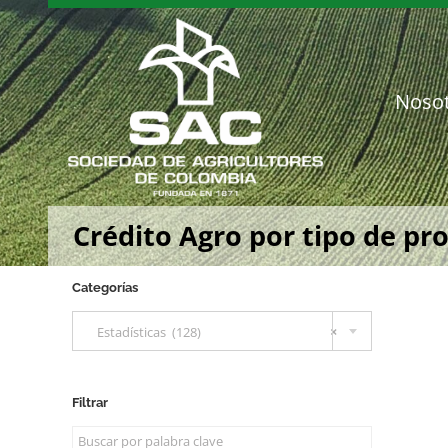
Saltar
al
contenido
Noso
Crédito Agro por tipo de pr
Categorías

Estadísticas (128)
×
Filtrar