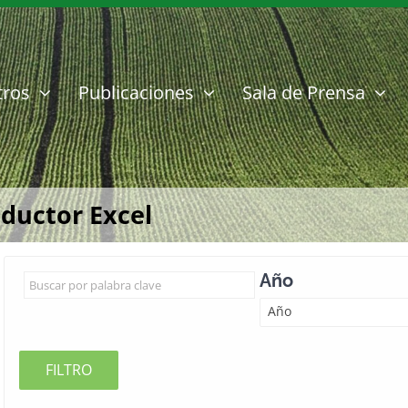
tros
Publicaciones
Sala de Prensa
oductor Excel
Año
Año
FILTRO