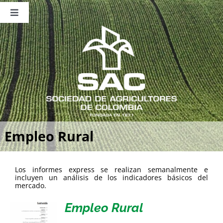
Saltar
al
Toggle
contenido
Navigation
Nosotros
Publicaciones
Sala de Prensa
Eventos
Empleo Rural
Los informes express se realizan semanalmente e
incluyen un análisis de los indicadores básicos del
mercado.
Empleo Rural