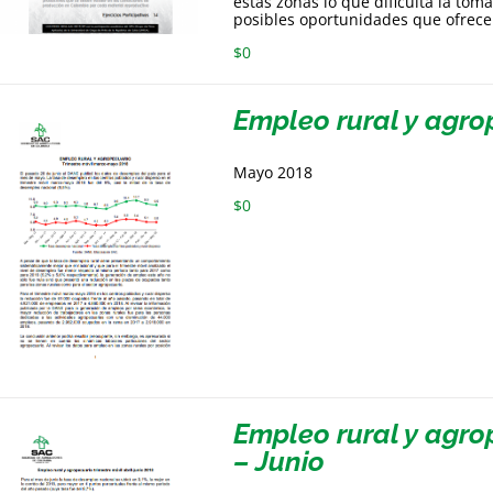
estas zonas lo que dificulta la toma
posibles oportunidades que ofrec
$
0
Empleo rural y agro
Mayo 2018
$
0
Empleo rural y agrop
– Junio