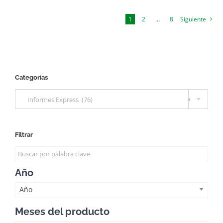
1
2
…
8
Siguiente
Categorías

Informes Express (76)
×
Filtrar
Año
Año
Meses del producto