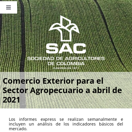
Saltar
al
Toggle
contenido
Navigation
Nosotros
Publicaciones
Sala de Prensa
Eventos
Comercio Exterior para el
Sector Agropecuario a abril de
2021
Los informes express se realizan semanalmente e
incluyen un análisis de los indicadores básicos del
mercado.