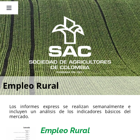
Saltar
al
Toggle
contenido
Navigation
Nosotros
Publicaciones
Sala de Prensa
Eventos
Empleo Rural
Los informes express se realizan semanalmente e
incluyen un análisis de los indicadores básicos del
mercado.
Empleo Rural