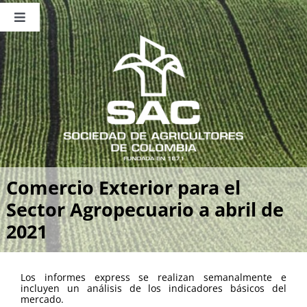
Saltar
al
Toggle
contenido
Navigation
Nosotros
Publicaciones
Sala de Prensa
Eventos
Comercio Exterior para el
Sector Agropecuario a abril de
2021
Los informes express se realizan semanalmente e
incluyen un análisis de los indicadores básicos del
mercado.