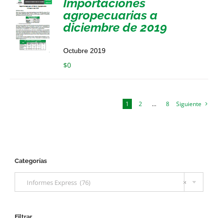
Importaciones
agropecuarias a
diciembre de 2019
Octubre 2019
$
0
1
2
…
8
Siguiente
Categorías

Informes Express (76)
×
Filtrar