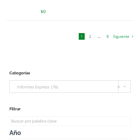
$
0
1
2
…
8
Siguiente
Categorías

Informes Express (76)
×
Filtrar
Año