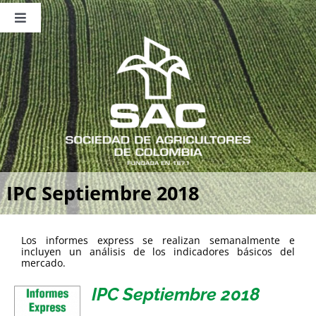
Saltar
al
Toggle
contenido
Navigation
Nosotros
Publicaciones
Sala de Prensa
Eventos
IPC Septiembre 2018
Los informes express se realizan semanalmente e
incluyen un análisis de los indicadores básicos del
mercado.
IPC Septiembre 2018