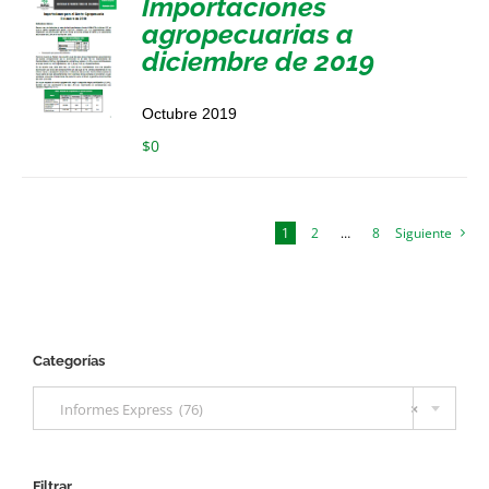
Importaciones
agropecuarias a
diciembre de 2019
Octubre 2019
$
0
1
2
…
8
Siguiente
Categorías

Informes Express (76)
×
Filtrar