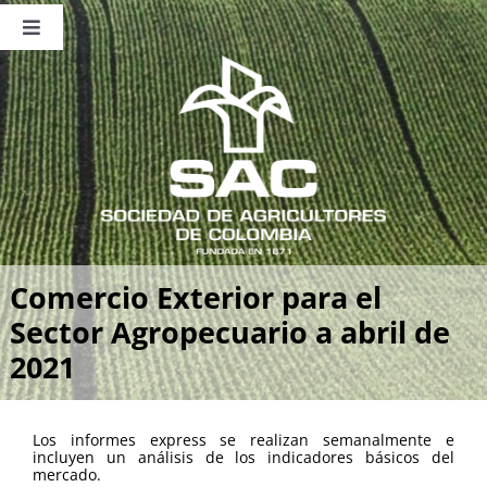
Saltar
al
Toggle
contenido
Navigation
Nosotros
Publicaciones
Sala de Prensa
Eventos
Comercio Exterior para el
Sector Agropecuario a abril de
2021
Los informes express se realizan semanalmente e
incluyen un análisis de los indicadores básicos del
mercado.