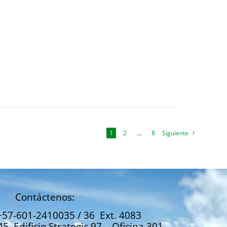
1
2
…
8
Siguiente
Contáctenos:
+57-601-2410035 / 36 Ext. 4083
45. Edificio Strategic 97 – Oficina 301.