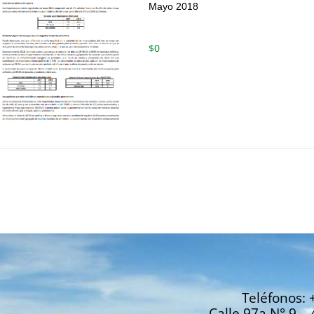
Mayo 2018
$
0
Teléfonos: 
Calle 97a N° 9 – 