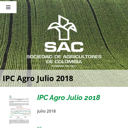
Saltar
al
Toggle
contenido
Navigation
Nosotros
Publicaciones
Sala de Prensa
Eventos
IPC Agro Julio 2018
IPC Agro Julio 2018
Julio 2018