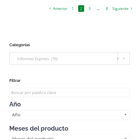
Anterior
1
2
3
…
8
Siguiente
Categorías

Informes Express (76)
×
Filtrar
Año
Año
Meses del producto
Meses del producto