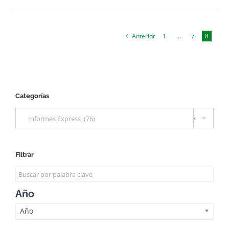
Anterior
1
…
7
8
Categorías

Informes Express (76)
×
Filtrar
Año
Año