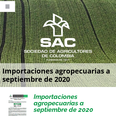
Saltar
al
Toggle
contenido
Navigation
Nosotros
Publicaciones
Sala de Prensa
Eventos
Importaciones agropecuarias a
septiembre de 2020
Importaciones
agropecuarias a
septiembre de 2020