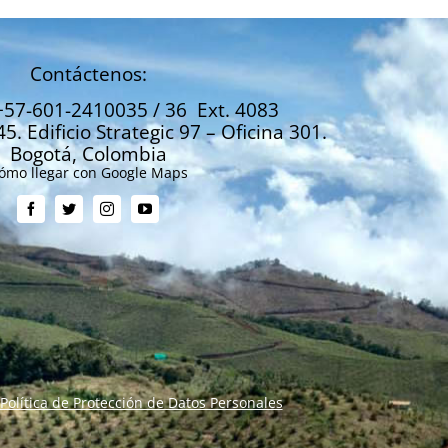
Contáctenos:
+57-601-2410035 / 36 Ext. 4083
45. Edificio Strategic 97 – Oficina 301.
Bogotá, Colombia
ómo llegar con Google Maps
Política de Protección de Datos Personales