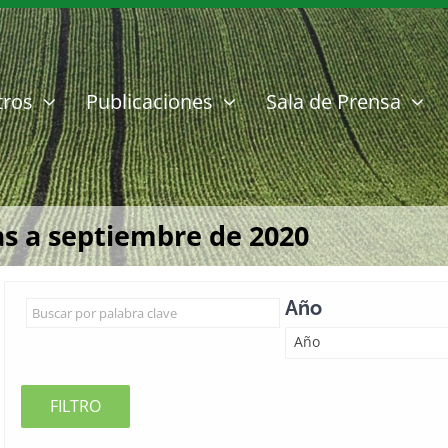
tros
Publicaciones
Sala de Prensa
s a septiembre de 2020
Año
Año
FILTRO