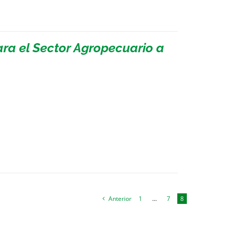
ara el Sector Agropecuario a
Anterior
1
…
7
8