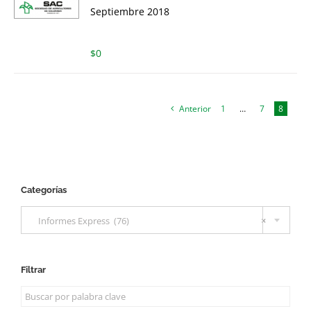
Septiembre 2018
$
0
Anterior
1
…
7
8
Categorías

Informes Express (76)
×
Filtrar