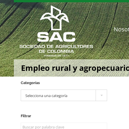
Saltar
al
contenido
Noso
Empleo rural y agropecuario
Categorías

Selecciona una categoría
Filtrar